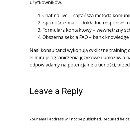
użytkowników.
Chat na live – najtańsza metoda komuni
Łączność e-mail – dokładne responses 
Formularz kontaktowy – wewnętrzny sch
Obszerna sekcja FAQ – bank knowledge 
Nasi konsultanci wykonują cykliczne training 
eliminuje ograniczenia językowe i umożliwia n
odpowiadamy na potencjalne trudności, przed t
Leave a Reply
Your email address will not be published.
Required field