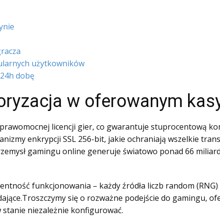
ynie
gracza
gularnych użytkowników
 24h dobę
oryzacja w oferowanym kas
 prawomocnej licencji gier, co gwarantuje stuprocentową 
zmy enkrypcji SSL 256-bit, jakie ochraniają wszelkie tran
rzemysł gamingu online generuje światowo ponad 66 miliar
rentność funkcjonowania – każdy źródła liczb random (RNG
ające.Troszczymy się o rozważne podejście do gamingu, ofe
 stanie niezależnie konfigurować.