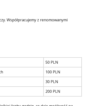
raczy. Współpracujemy z renomowanymi
50 PLN
ch
100 PLN
30 PLN
200 PLN