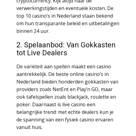
cryptocurrency. Kijk altijd naar de
verwerkingstijden en eventuele kosten. De
top 10 casino’s in Nederland staan bekend
om hun transparante beleid en uitbetalingen
binnen 24 uur.
2. Spelaanbod: Van Gokkasten
tot Live Dealers
De variëteit aan spellen maakt een casino
aantrekkelijk. De beste online casino’s in
Nederland bieden honderden gokkasten van
providers zoals NetEnt en Play’n GO, maar
ook tafelspellen zoals blackjack, roulette en
poker. Daarnaast is live casino een
belangrijke trend: met echte dealers kun je
de spanning van een fysiek casino ervaren
vanuit huis.