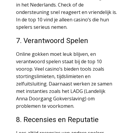
in het Nederlands. Check of de
ondersteuning snel reageert en vriendelijk is.
In de top 10 vind je alleen casino’s die hun
spelers serieus nemen.
7. Verantwoord Spelen
Online gokken moet leuk blijven, en
verantwoord spelen staat bij de top 10
voorop. Veel casino’s bieden tools zoals
stortingslimieten, tijdslimieten en
zelfuitsluiting. Daarnaast werken ze samen
met instanties zoals het LADG (Landelijk
Anna Doorgang Gokverslaving) om
problemen te voorkomen.
8. Recensies en Reputatie