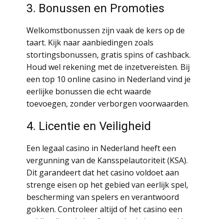
3. Bonussen en Promoties
Welkomstbonussen zijn vaak de kers op de
taart. Kijk naar aanbiedingen zoals
stortingsbonussen, gratis spins of cashback.
Houd wel rekening met de inzetvereisten. Bij
een top 10 online casino in Nederland vind je
eerlijke bonussen die echt waarde
toevoegen, zonder verborgen voorwaarden.
4. Licentie en Veiligheid
Een legaal casino in Nederland heeft een
vergunning van de Kansspelautoriteit (KSA).
Dit garandeert dat het casino voldoet aan
strenge eisen op het gebied van eerlijk spel,
bescherming van spelers en verantwoord
gokken. Controleer altijd of het casino een