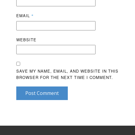
EMAIL
*
WEBSITE
SAVE MY NAME, EMAIL, AND WEBSITE IN THIS
BROWSER FOR THE NEXT TIME I COMMENT.
Post Comment