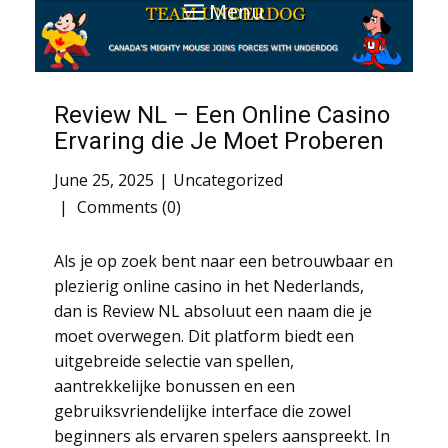
Menu
Review NL – Een Online Casino
Ervaring die Je Moet Proberen
June 25, 2025
Uncategorized
Comments (0)
Als je op zoek bent naar een betrouwbaar en
plezierig online casino in het Nederlands,
dan is Review NL absoluut een naam die je
moet overwegen. Dit platform biedt een
uitgebreide selectie van spellen,
aantrekkelijke bonussen en een
gebruiksvriendelijke interface die zowel
beginners als ervaren spelers aanspreekt. In