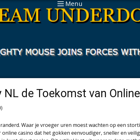
Menu
NL de Toekomst van Online 
)
anderd. Waar je vroeger uren moest wachten op een storting 
 online casino dat het gokken eenvoudiger, sneller en veilige