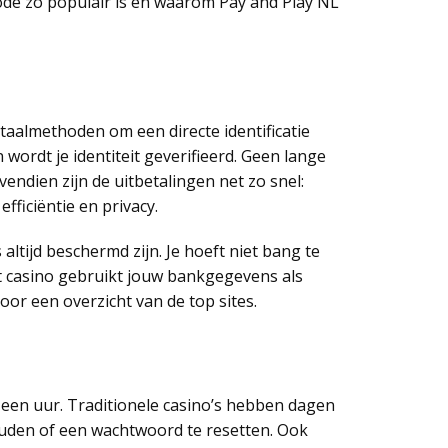
thode zo populair is en waarom Pay and Play NL
taalmethoden om een directe identificatie
wordt je identiteit geverifieerd. Geen lange
endien zijn de uitbetalingen net zo snel:
fficiëntie en privacy.
ltijd beschermd zijn. Je hoeft niet bang te
et casino gebruikt jouw bankgegevens als
oor een overzicht van de top sites.
 een uur. Traditionele casino’s hebben dagen
uden of een wachtwoord te resetten. Ook