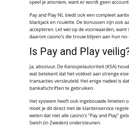
speel je anoniem, want er wordt geen account 
Pay and Play NL biedt ook een compleet aanbod
blackjack en roulette. De bonussen zijn ook a
accepteren. Let wel op de voorwaarden, want 
daarom casino’s die trouw blijven aan hun no-r
Is Pay and Play veilig
Ja, absoluut. De Kansspelautoriteit (KSA) houd
wat betekent dat het voldoet aan strenge eis
transacties versleuteld. Het enige nadeel is d
bankafschriften te gebruiken.
Het systeem heeft ook ingebouwde limieten o
moet je dit direct met de klantenservice regel
weten dat niet alle casino’s “Pay and Play” ge
Swish (in Zweden) ondersteunen.