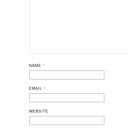
NAME
*
EMAIL
*
WEBSITE