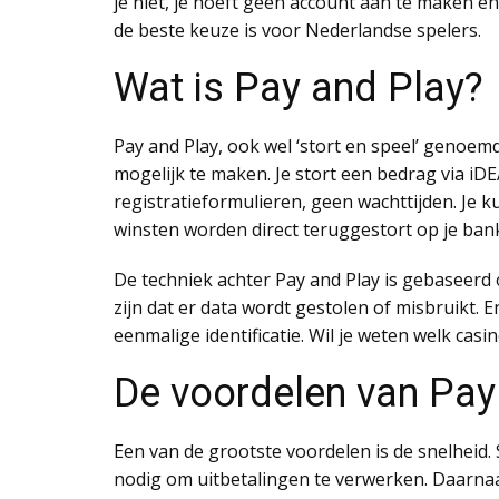
je niet, je hoeft geen account aan te maken en
de beste keuze is voor Nederlandse spelers.
Wat is Pay and Play?
Pay and Play, ook wel ‘stort en speel’ genoem
mogelijk te maken. Je stort een bedrag via iD
registratieformulieren, geen wachttijden. Je k
winsten worden direct teruggestort op je bankr
De techniek achter Pay and Play is gebaseerd 
zijn dat er data wordt gestolen of misbruikt.
eenmalige identificatie. Wil je weten welk cas
De voordelen van Pay
Een van de grootste voordelen is de snelheid.
nodig om uitbetalingen te verwerken. Daarna