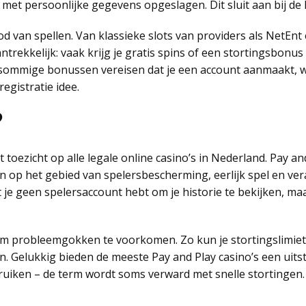
met persoonlijke gegevens opgeslagen. Dit sluit aan bij de
 van spellen. Van klassieke slots van providers als NetEnt 
antrekkelijk: vaak krijg je gratis spins of een stortingsbon
sommige bonussen vereisen dat je een account aanmaakt, wa
egistratie idee.
?
t toezicht op alle legale online casino’s in Nederland. Pay 
en op het gebied van spelersbescherming, eerlijk spel en v
at je geen spelersaccount hebt om je historie te bekijken, m
m probleemgokken te voorkomen. Zo kun je stortingslimiete
en. Gelukkig bieden de meeste Pay and Play casino’s een uitst
bruiken – de term wordt soms verward met snelle stortingen. 