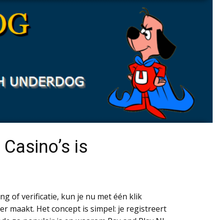
Casino’s is
of verificatie, kun je nu met één klik
r maakt. Het concept is simpel: je registreert