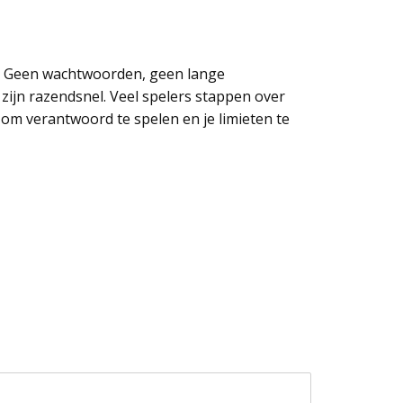
ie. Geen wachtwoorden, geen lange
n zijn razendsnel. Veel spelers stappen over
 om verantwoord te spelen en je limieten te