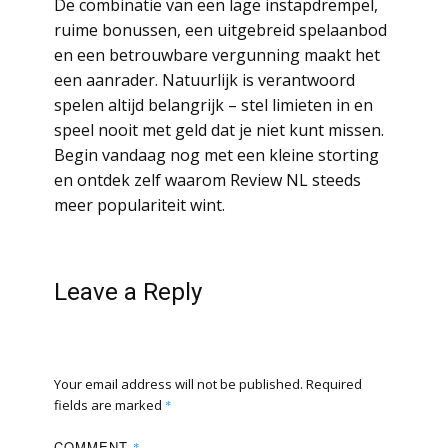
De combinatie van een lage instapdrempel,
ruime bonussen, een uitgebreid spelaanbod
en een betrouwbare vergunning maakt het
een aanrader. Natuurlijk is verantwoord
spelen altijd belangrijk – stel limieten in en
speel nooit met geld dat je niet kunt missen.
Begin vandaag nog met een kleine storting
en ontdek zelf waarom Review NL steeds
meer populariteit wint.
Leave a Reply
Your email address will not be published.
Required
fields are marked
*
COMMENT
*