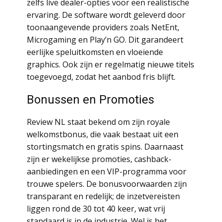
zelfs live dealer-opties voor een realistische
ervaring. De software wordt geleverd door
toonaangevende providers zoals NetEnt,
Microgaming en Play’n GO. Dit garandeert
eerlijke speluitkomsten en vloeiende
graphics. Ook zijn er regelmatig nieuwe titels
toegevoegd, zodat het aanbod fris blijft.
Bonussen en Promoties
Review NL staat bekend om zijn royale
welkomstbonus, die vaak bestaat uit een
stortingsmatch en gratis spins. Daarnaast
zijn er wekelijkse promoties, cashback-
aanbiedingen en een VIP-programma voor
trouwe spelers. De bonusvoorwaarden zijn
transparant en redelijk; de inzetvereisten
liggen rond de 30 tot 40 keer, wat vrij
standaard is in de industrie. Wel is het