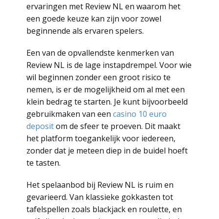
ervaringen met Review NL en waarom het
een goede keuze kan zijn voor zowel
beginnende als ervaren spelers.
Een van de opvallendste kenmerken van
Review NL is de lage instapdrempel. Voor wie
wil beginnen zonder een groot risico te
nemen, is er de mogelijkheid om al met een
klein bedrag te starten. Je kunt bijvoorbeeld
gebruikmaken van een
casino 10 euro
deposit
om de sfeer te proeven. Dit maakt
het platform toegankelijk voor iedereen,
zonder dat je meteen diep in de buidel hoeft
te tasten.
Het spelaanbod bij Review NL is ruim en
gevarieerd. Van klassieke gokkasten tot
tafelspellen zoals blackjack en roulette, en