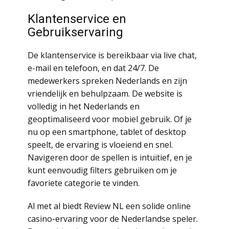
Klantenservice en
Gebruikservaring
De klantenservice is bereikbaar via live chat,
e-mail en telefoon, en dat 24/7. De
medewerkers spreken Nederlands en zijn
vriendelijk en behulpzaam. De website is
volledig in het Nederlands en
geoptimaliseerd voor mobiel gebruik. Of je
nu op een smartphone, tablet of desktop
speelt, de ervaring is vloeiend en snel.
Navigeren door de spellen is intuïtief, en je
kunt eenvoudig filters gebruiken om je
favoriete categorie te vinden.
Al met al biedt Review NL een solide online
casino-ervaring voor de Nederlandse speler.