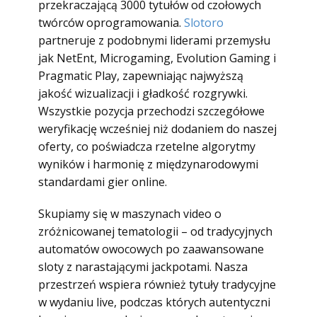
przekraczającą 3000 tytułów od czołowych
twórców oprogramowania.
Slotoro
partneruje z podobnymi liderami przemysłu
jak NetEnt, Microgaming, Evolution Gaming i
Pragmatic Play, zapewniając najwyższą
jakość wizualizacji i gładkość rozgrywki.
Wszystkie pozycja przechodzi szczegółowe
weryfikację wcześniej niż dodaniem do naszej
oferty, co poświadcza rzetelne algorytmy
wyników i harmonię z międzynarodowymi
standardami gier online.
Skupiamy się w maszynach video o
zróżnicowanej tematologii – od tradycyjnych
automatów owocowych po zaawansowane
sloty z narastającymi jackpotami. Nasza
przestrzeń wspiera również tytuły tradycyjne
w wydaniu live, podczas których autentyczni