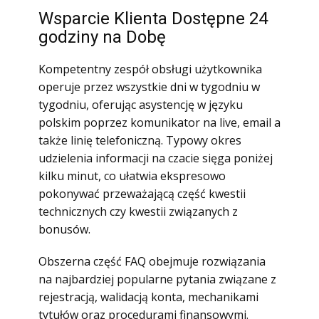
Wsparcie Klienta Dostępne 24
godziny na Dobę
Kompetentny zespół obsługi użytkownika
operuje przez wszystkie dni w tygodniu w
tygodniu, oferując asystencję w języku
polskim poprzez komunikator na live, email a
także linię telefoniczną. Typowy okres
udzielenia informacji na czacie sięga poniżej
kilku minut, co ułatwia ekspresowo
pokonywać przeważającą część kwestii
technicznych czy kwestii związanych z
bonusów.
Obszerna część FAQ obejmuje rozwiązania
na najbardziej popularne pytania związane z
rejestracją, walidacją konta, mechanikami
tytułów oraz procedurami finansowymi.