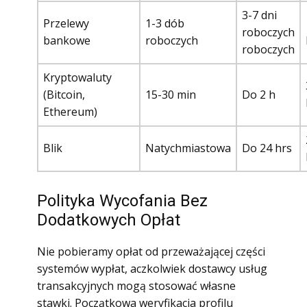
3-7 dni
Przelewy
1-3 dób
roboczych
bankowe
roboczych
roboczych
Kryptowaluty
(Bitcoin,
15-30 min
Do 2 h
Ethereum)
Blik
Natychmiastowa
Do 24 hrs
Polityka Wycofania Bez
Dodatkowych Opłat
Nie pobieramy opłat od przeważającej części
systemów wypłat, aczkolwiek dostawcy usług
transakcyjnych mogą stosować własne
stawki. Początkowa weryfikacja profilu