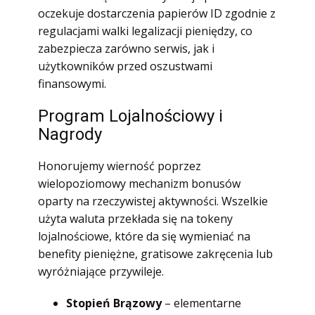
oczekuje dostarczenia papierów ID zgodnie z
regulacjami walki legalizacji pieniędzy, co
zabezpiecza zarówno serwis, jak i
użytkowników przed oszustwami
finansowymi.
Program Lojalnościowy i
Nagrody
Honorujemy wierność poprzez
wielopoziomowy mechanizm bonusów
oparty na rzeczywistej aktywności. Wszelkie
użyta waluta przekłada się na tokeny
lojalnościowe, które da się wymieniać na
benefity pieniężne, gratisowe zakręcenia lub
wyróżniające przywileje.
Stopień Brązowy
– elementarne