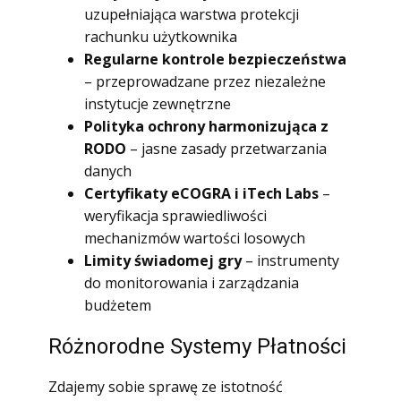
uzupełniająca warstwa protekcji
rachunku użytkownika
Regularne kontrole bezpieczeństwa
– przeprowadzane przez niezależne
instytucje zewnętrzne
Polityka ochrony harmonizująca z
RODO
– jasne zasady przetwarzania
danych
Certyfikaty eCOGRA i iTech Labs
–
weryfikacja sprawiedliwości
mechanizmów wartości losowych
Limity świadomej gry
– instrumenty
do monitorowania i zarządzania
budżetem
Różnorodne Systemy Płatności
Zdajemy sobie sprawę ze istotność