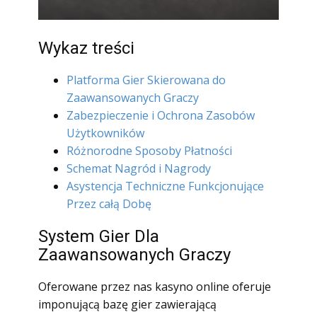
Wykaz treści
Platforma Gier Skierowana do
Zaawansowanych Graczy
Zabezpieczenie i Ochrona Zasobów
Użytkowników
Różnorodne Sposoby Płatności
Schemat Nagród i Nagrody
Asystencja Techniczne Funkcjonujące
Przez całą Dobę
System Gier Dla
Zaawansowanych Graczy
Oferowane przez nas kasyno online oferuje
imponującą bazę gier zawierającą