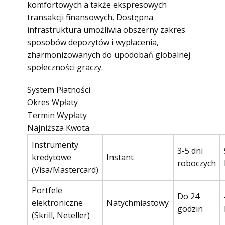
komfortowych a także ekspresowych
transakcji finansowych. Dostępna
infrastruktura umożliwia obszerny zakres
sposobów depozytów i wypłacenia,
zharmonizowanych do upodobań globalnej
społeczności graczy.
System Płatności
Okres Wpłaty
Termin Wypłaty
Najniższa Kwota
Instrumenty
3-5 dni
kredytowe
Instant
roboczych
(Visa/Mastercard)
Portfele
Do 24
elektroniczne
Natychmiastowy
godzin
(Skrill, Neteller)