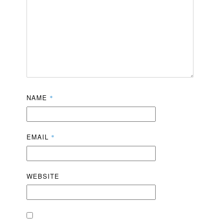
NAME
*
EMAIL
*
WEBSITE