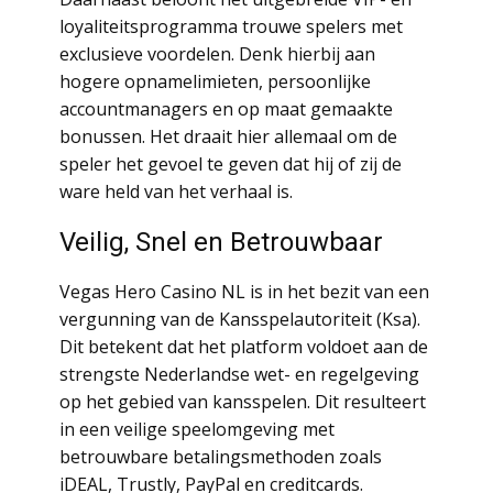
loyaliteitsprogramma trouwe spelers met
exclusieve voordelen. Denk hierbij aan
hogere opnamelimieten, persoonlijke
accountmanagers en op maat gemaakte
bonussen. Het draait hier allemaal om de
speler het gevoel te geven dat hij of zij de
ware held van het verhaal is.
Veilig, Snel en Betrouwbaar
Vegas Hero Casino NL is in het bezit van een
vergunning van de Kansspelautoriteit (Ksa).
Dit betekent dat het platform voldoet aan de
strengste Nederlandse wet- en regelgeving
op het gebied van kansspelen. Dit resulteert
in een veilige speelomgeving met
betrouwbare betalingsmethoden zoals
iDEAL, Trustly, PayPal en creditcards.