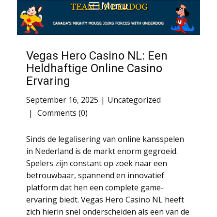
Menu
Vegas Hero Casino NL: Een
Heldhaftige Online Casino
Ervaring
September 16, 2025
Uncategorized
Comments (0)
Sinds de legalisering van online kansspelen
in Nederland is de markt enorm gegroeid.
Spelers zijn constant op zoek naar een
betrouwbaar, spannend en innovatief
platform dat hen een complete game-
ervaring biedt. Vegas Hero Casino NL heeft
zich hierin snel onderscheiden als een van de