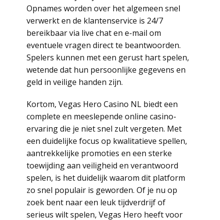
Opnames worden over het algemeen snel
verwerkt en de klantenservice is 24/7
bereikbaar via live chat en e-mail om
eventuele vragen direct te beantwoorden.
Spelers kunnen met een gerust hart spelen,
wetende dat hun persoonlijke gegevens en
geld in veilige handen zijn.
Kortom, Vegas Hero Casino NL biedt een
complete en meeslepende online casino-
ervaring die je niet snel zult vergeten. Met
een duidelijke focus op kwalitatieve spellen,
aantrekkelijke promoties en een sterke
toewijding aan veiligheid en verantwoord
spelen, is het duidelijk waarom dit platform
zo snel populair is geworden. Of je nu op
zoek bent naar een leuk tijdverdrijf of
serieus wilt spelen, Vegas Hero heeft voor