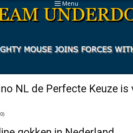
Menu
o NL de Perfecte Keuze is 
0)
nline gokken in Nederland