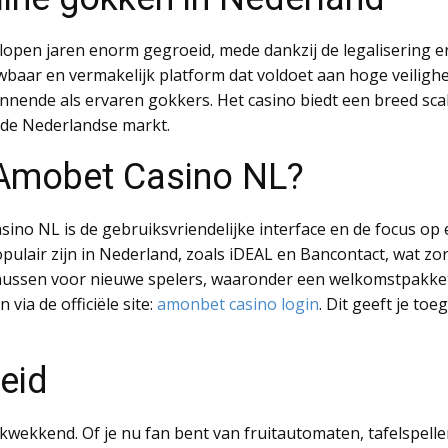
lopen jaren enorm gegroeid, mede dankzij de legalisering en
wbaar en vermakelijk platform dat voldoet aan hoge veilig
innende als ervaren gokkers. Het casino biedt een breed sca
p de Nederlandse markt.
Amobet Casino NL?
ino NL is de gebruiksvriendelijke interface en de focus op 
air zijn in Nederland, zoals iDEAL en Bancontact, wat zorgt
nussen voor nieuwe spelers, waaronder een welkomstpakket d
via de officiële site:
amonbet casino login
. Dit geeft je to
eid
wekkend. Of je nu fan bent van fruitautomaten, tafelspelle