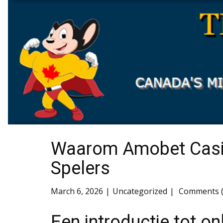
Waarom Amobet Casin
Spelers
March 6, 2026
Uncategorized
Comments (
Een introductie tot o