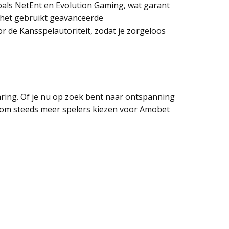
zoals NetEnt en Evolution Gaming, wat garant
; het gebruikt geavanceerde
r de Kansspelautoriteit, zodat je zorgeloos
ring. Of je nu op zoek bent naar ontspanning
aarom steeds meer spelers kiezen voor Amobet